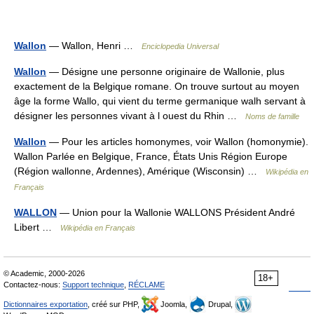
Wallon
— Wallon, Henri …
Enciclopedia Universal
Wallon
— Désigne une personne originaire de Wallonie, plus
exactement de la Belgique romane. On trouve surtout au moyen
âge la forme Wallo, qui vient du terme germanique walh servant à
désigner les personnes vivant à l ouest du Rhin …
Noms de famille
Wallon
— Pour les articles homonymes, voir Wallon (homonymie).
Wallon Parlée en Belgique, France, États Unis Région Europe
(Région wallonne, Ardennes), Amérique (Wisconsin) …
Wikipédia en
Français
WALLON
— Union pour la Wallonie WALLONS Président André
Libert …
Wikipédia en Français
© Academic, 2000-2026
18+
Contactez-nous:
Support technique
,
RÉCLAME
Dictionnaires exportation
, créé sur PHP,
Joomla,
Drupal,