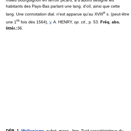
milieu bourguignon en terroir picard, a d'abord désigné les
habitants des Pays-Bas parlant une lang. d'oïl, ainsi que cette
e
lang. Une connotation dial. n'est apparue qu'au XVIII
s. (peut-être
re
une 1
fois dès 1564),
v
. A. HENRY,
op. cit.
, p. 53.
Fréq. abs.
littér.:
36.
DÉR.
1.
Wallonisme
, subst. masc., ling. Trait caractéristique du