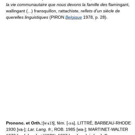
la vie communautaire que nous devons la famille des
flamingant,
wallingant (...) fransquillon, rattachiste,
reflets d'un siècle de
querelles linguistiques
(PIRON
Belgique
1978, p. 28).
Prononc. et Orth.:
[
], fém. [-
]. LITTRÉ, BARBEAU-RHODE
1930 [va-];
Lar. Lang. fr.
, ROB. 1985 [wa-]; MARTINET-WALTER