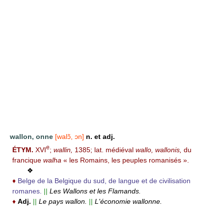
wallon, onne
[walɔ̃, ɔn]
n. et adj.
e
ÉTYM.
XVI
;
wallin,
1385; lat. médiéval
wallo, wallonis,
du
francique
walha
« les Romains, les peuples romanisés ».
❖
♦
Belge de la Belgique du sud, de langue et de civilisation
romanes.
||
Les Wallons et les Flamands.
♦
Adj.
||
Le pays wallon.
||
L'économie wallonne.