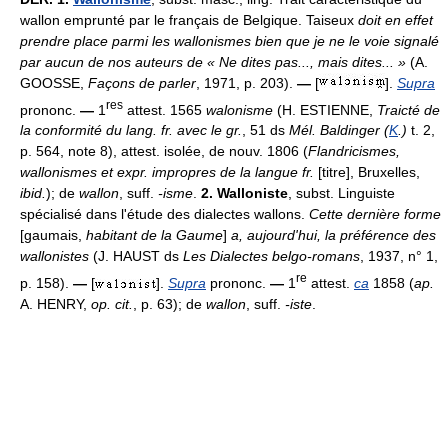
wallon emprunté par le français de Belgique. Taiseux
doit en effet
prendre place parmi les wallonismes bien que je ne le voie signalé
par aucun de nos auteurs de « Ne dites pas..., mais dites... »
(A.
GOOSSE,
Façons de parler
, 1971, p. 203).
—
[
].
Supra
res
prononc.
—
1
attest. 1565
walonisme
(H. ESTIENNE,
Traicté de
la conformité du lang. fr. avec le gr.
, 51 ds
Mél. Baldinger (
K
.)
t. 2,
p. 564, note 8), attest. isolée, de nouv. 1806 (
Flandricismes,
wallonismes et expr. impropres de la langue fr.
[titre], Bruxelles,
ibid.
); de
wallon
, suff.
-isme
.
2.
Walloniste
, subst. Linguiste
spécialisé dans l'étude des dialectes wallons.
Cette dernière forme
[gaumais,
habitant de la Gaume
]
a, aujourd'hui, la préférence des
wallonistes
(J. HAUST ds
Les Dialectes belgo-romans
, 1937, n° 1,
re
p. 158).
—
[
].
Supra
prononc.
—
1
attest.
ca
1858 (
ap.
A. HENRY,
op. cit.
, p. 63); de
wallon
, suff.
-iste
.