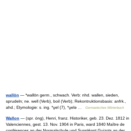
wallōn
— *wallōn germ., schwach. Verb: nhd. wallen, sieden,
sprudeln; ne. well (Verb), boil (Verb); Rekontruktionsbasis: anfrk.,
ahd.; Etymologie: s. ing. *u̯el (7), *u̯elə …
Germanisches Wörterbuch
Wallon
— (spr. óng), Henri, franz. Historiker, geb. 23. Dez. 1812 in
Valenciennes, gest. 13. Nov. 1904 in Paris, ward 1840 Maître de
conférences an der Normalschule und Suppléant Guizots an der