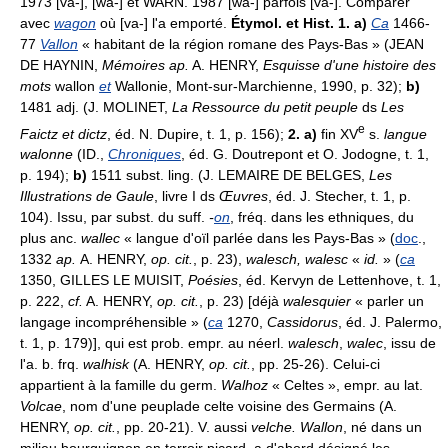
1973 [va-], [wa-] et WARN. 1987 [wa-] parfois [va-]. Comparer
avec
wagon
où [va-] l'a emporté.
Étymol. et Hist. 1. a)
Ca
1466-
77
Vallon
« habitant de la région romane des Pays-Bas » (JEAN
DE HAYNIN,
Mémoires ap.
A. HENRY,
Esquisse d'une histoire des
mots
wallon
et
Wallonie, Mont-sur-Marchienne, 1990, p. 32);
b)
1481 adj. (J. MOLINET,
La Ressource du petit peuple
ds
Les
e
Faictz et dictz
, éd. N. Dupire, t. 1, p. 156);
2. a)
fin XV
s.
langue
walonne
(ID.,
Chroniques
, éd. G. Doutrepont et O. Jodogne, t. 1,
p. 194);
b)
1511 subst. ling. (J. LEMAIRE DE BELGES,
Les
Illustrations de Gaule
, livre I ds
Œuvres
, éd. J. Stecher, t. 1, p.
104). Issu, par subst. du suff.
-
on
, fréq. dans les ethniques, du
plus anc.
wallec
« langue d'oïl parlée dans les Pays-Bas » (
doc
.,
1332
ap.
A. HENRY,
op. cit.
, p. 23),
walesch, walesc
«
id.
» (
ca
1350, GILLES LE MUISIT,
Poésies
, éd. Kervyn de Lettenhove, t. 1,
p. 222,
cf.
A. HENRY,
op. cit.
, p. 23) [déjà
walesquier
« parler un
langage incompréhensible » (
ca
1270,
Cassidorus
, éd. J. Palermo,
t. 1, p. 179)], qui est prob. empr. au néerl.
walesch
,
walec
, issu de
l'a. b. frq.
walhisk
(A. HENRY,
op. cit.
, pp. 25-26). Celui-ci
appartient à la famille du germ.
Walhoz
« Celtes », empr. au lat.
Volcae
, nom d'une peuplade celte voisine des Germains (A.
HENRY,
op. cit.
, pp. 20-21). V. aussi
velche. Wallon
, né dans un