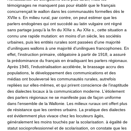
témoignages ne manquent pas pour établir que le français
concurrençait le wallon dans les communautés formelles dès le
XVIIe s. En milieu rural, par contre, on peut estimer que les
parlers endogènes qui ont succédé au latin vulgaire ont régné
sans partage jusqu'à la fin du XIXe s. Au XXe s., cette situation a
connu une rapide mutation: en moins d'un siècle, les sociétés
urbaines, puis les entités rurales sont passées d'une majorité
d'unilingues wallons à une majorité d'unilingues francophones. En
effet, l'instruction primaire, obligatoire à partir de 1918, a assuré
la prédominance du français en éradiquant les parlers régionaux.
Après 1945, l'industrialisation accélérée, le brassage accru des
populations, le développement des communications et des
médias ont bouleversé les communautés rurales, autrefois
repliées sur elles-mêmes, et qui prirent conscience de l'inaptitude
des dialectes locaux à la communication moderne. L'étiolement
des parlers régionaux ne se manifeste pas de façon uniforme
dans l'ensemble de la Wallonie. Les milieux ruraux ont offert plus
de résistance que les centres urbains. La pratique des dialectes
est évidemment plus vivace chez les locuteurs âgés,
généralement les moins touchés par la scolarisation. à égalité de
statut socioprofessionnel et de scolarisation, on constate que les