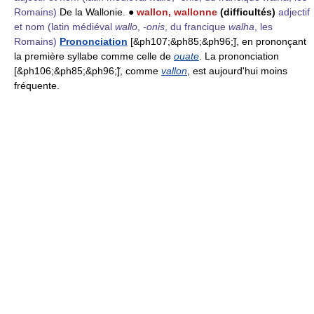
Romains)
De la Wallonie. ●
wallon, wallonne
(difficultés)
adjectif
et nom
(latin médiéval
wallo
,
-onis
, du francique
walha
, les
Romains)
Prononciation
[&ph107;&ph85;&ph96;̃], en prononçant
la première syllabe comme celle de
ouate
. La prononciation
[&ph106;&ph85;&ph96;̃], comme
vallon
, est aujourd'hui moins
fréquente.