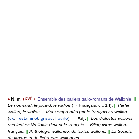
e
♦
N. m.
(XVI
).
Ensemble des parlers gallo-romans de Wallonie.
||
Le normand, le picard, le wallon
(→ Français, cit. 14).
||
Parler
wallon, le wallon.
||
Mots empruntés par le français au wallon
(
ex
. :
estaminet
,
grisou
,
houille
).
—
Adj.
||
Les dialectes wallons
reculent en Wallonie devant le français.
||
Bilinguisme wallon-
français.
||
Anthologie wallonne, de textes wallons.
||
La Société
de langue et de littérature wallonnes.