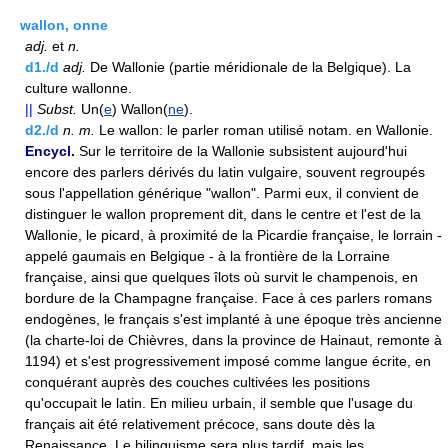
wallon, onne
adj.
et
n.
d1./d
adj.
De Wallonie (partie méridionale de la Belgique). La
culture wallonne.
||
Subst.
Un(
e
) Wallon(
ne
).
d2./d
n.
m.
Le wallon: le parler roman utilisé notam. en Wallonie.
Encycl.
Sur le territoire de la Wallonie subsistent aujourd'hui
encore des parlers dérivés du latin vulgaire, souvent regroupés
sous l'appellation générique "wallon". Parmi eux, il convient de
distinguer le wallon proprement dit, dans le centre et l'est de la
Wallonie, le picard, à proximité de la Picardie française, le lorrain -
appelé gaumais en Belgique - à la frontière de la Lorraine
française, ainsi que quelques îlots où survit le champenois, en
bordure de la Champagne française. Face à ces parlers romans
endogènes, le français s'est implanté à une époque très ancienne
(la charte-loi de Chièvres, dans la province de Hainaut, remonte à
1194) et s'est progressivement imposé comme langue écrite, en
conquérant auprès des couches cultivées les positions
qu'occupait le latin. En milieu urbain, il semble que l'usage du
français ait été relativement précoce, sans doute dès la
Renaissance. Le bilinguisme sera plus tardif, mais les