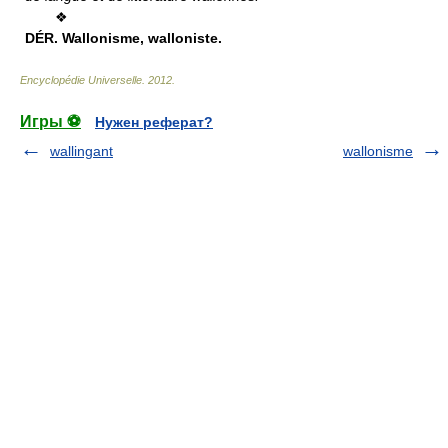
❖
DÉR.
Wallonisme, walloniste.
Encyclopédie Universelle
.
2012
.
Игры ⚽
Нужен реферат?
wallingant
wallonisme