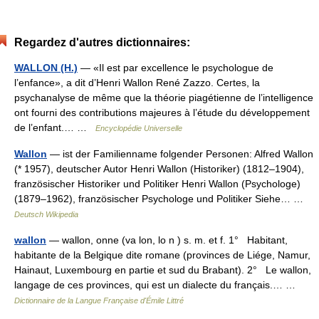
Regardez d'autres dictionnaires:
WALLON (H.)
— «Il est par excellence le psychologue de
l’enfance», a dit d’Henri Wallon René Zazzo. Certes, la
psychanalyse de même que la théorie piagétienne de l’intelligence
ont fourni des contributions majeures à l’étude du développement
de l’enfant.… …
Encyclopédie Universelle
Wallon
— ist der Familienname folgender Personen: Alfred Wallon
(* 1957), deutscher Autor Henri Wallon (Historiker) (1812–1904),
französischer Historiker und Politiker Henri Wallon (Psychologe)
(1879–1962), französischer Psychologe und Politiker Siehe… …
Deutsch Wikipedia
wallon
— wallon, onne (va lon, lo n ) s. m. et f. 1° Habitant,
habitante de la Belgique dite romane (provinces de Liége, Namur,
Hainaut, Luxembourg en partie et sud du Brabant). 2° Le wallon,
langage de ces provinces, qui est un dialecte du français.… …
Dictionnaire de la Langue Française d'Émile Littré