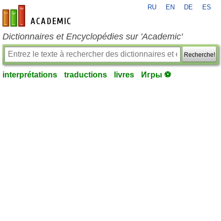
RU
EN
DE
ES
fr-academic.com
Dictionnaires et Encyclopédies sur 'Academic'
Recherche!
interprétations
traductions
livres
Игры ⚽