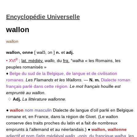
Encyclopédie Universelle
wallon
wallon
wallon, onne
[ walɔ̃, ɔn ]
n.
et
adj.
e
•
XVI
;
lat. médiév.
wallo,
du
frq.
°
walha
« les Romains, les
peuples romanisés »
♦
Belge du sud de la Belgique, de langue et de civilisation
romanes.
Les Flamands et les Wallons.
—
N. m.
Dialecte roman
français parlé dans cette région.
Le mot français
houille
est
emprunté au wallon.
♢
Adj.
La littérature wallonne.
●
wallon
nom masculin
Dialecte de langue d'oïl parlé en Belgique
romane et, en France, dans la région de Givet. (Le wallon
conserve des traits proches du latin et a fait de nombreux
emprunts à l'allemand et au néerlandais.) ●
wallon, wallonne
adjectif et nom
(latin médiéval
wallo
,
-onis
, du francique
walha
, les