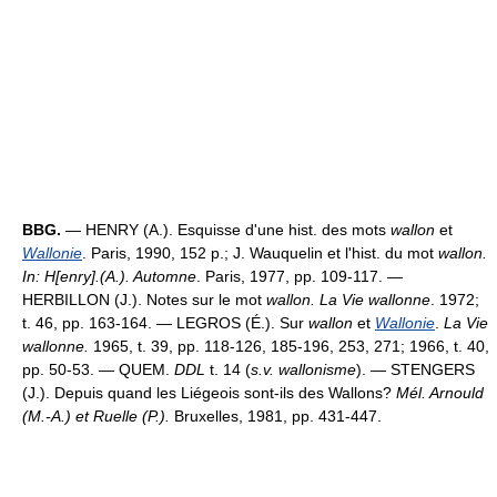
BBG.
— HENRY (A.). Esquisse d'une hist. des mots
wallon
et
Wallonie
. Paris, 1990, 152 p.; J. Wauquelin et l'hist. du mot
wallon.
In: H[enry].(A.). Automne
. Paris, 1977, pp. 109-117. —
HERBILLON (J.). Notes sur le mot
wallon. La Vie wallonne
. 1972;
t. 46, pp. 163-164. — LEGROS (É.). Sur
wallon
et
Wallonie
.
La Vie
wallonne.
1965, t. 39, pp. 118-126, 185-196, 253, 271; 1966, t. 40,
pp. 50-53. — QUEM.
DDL
t. 14 (
s.v. wallonisme
). — STENGERS
(J.). Depuis quand les Liégeois sont-ils des Wallons?
Mél. Arnould
(M.-A.) et Ruelle (P.).
Bruxelles, 1981, pp. 431-447.